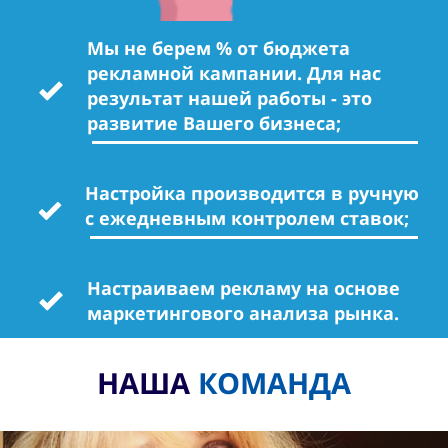
Мы не берем % от бюджета
рекламной кампании. Для нас
результат нашей работы - это
развитие Вашего бизнеса;
Настройка производится в ручную
с ежедневным контролем ставок;
Настраиваем рекламу на основе
маркетингового анализа рынка.
НАША
КОМАНДА