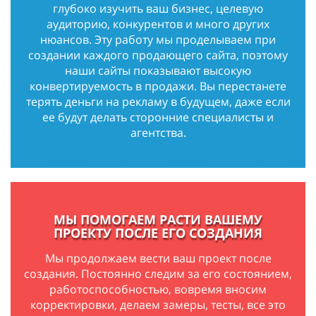
глубоко изучить ваш бизнес, целевую
аудиторию, конкурентов и много других
нюансов. Эту работу мы проделываем при
создании каждого продающего сайта, поэтому
наши сайты показывают высокую
конвертируемость в продажи. Вы перестанете
терять деньги на рекламу в будущем, даже если
ее будут делать сторонние специалисты и
агентства.
МЫ ПОМОГАЕМ РАСТИ ВАШЕМУ
ПРОЕКТУ ПОСЛЕ ЕГО СОЗДАНИЯ
Мы продолжаем вести ваш проект после
создания. Постоянно следим за его состоянием,
работоспособностью, вовремя вносим
корректировки, делаем замеры, тесты, все это