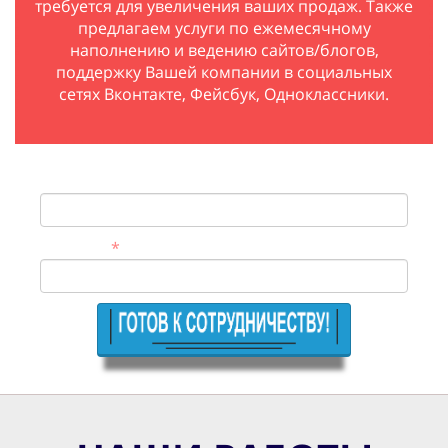
требуется для увеличения ваших продаж. Также
предлагаем услуги по ежемесячному
наполнению и ведению сайтов/блогов,
поддержку Вашей компании в социальных
сетях Вконтакте, Фейсбук, Одноклассники.
Имя
Телефон
*